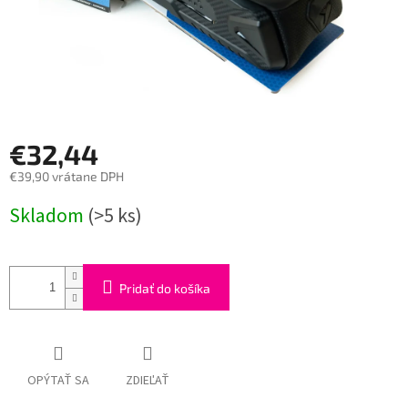
€32,44
€39,90 vrátane DPH
Jednotková
Skladom
(>5 ks)
cena:
Pridať do košíka
OPÝTAŤ SA
ZDIEĽAŤ