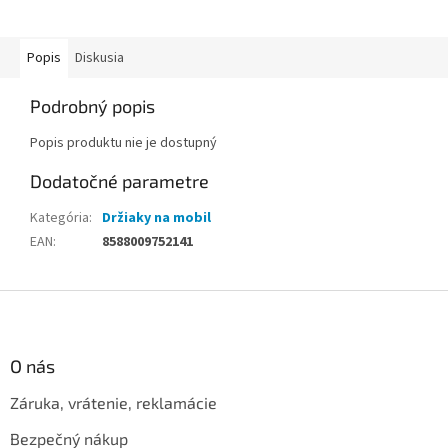
Popis
Diskusia
Podrobný popis
Popis produktu nie je dostupný
Dodatočné parametre
Kategória
:
Držiaky na mobil
EAN
:
8588009752141
Z
á
p
ä
O nás
t
Záruka, vrátenie, reklamácie
i
e
Bezpečný nákup