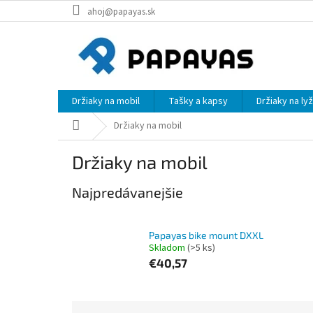
Prejsť
ahoj@papayas.sk
na
obsah
Držiaky na mobil
Tašky a kapsy
Držiaky na ly
Domov
Držiaky na mobil
Držiaky na mobil
Najpredávanejšie
Papayas bike mount DXXL
Skladom
(>5 ks)
€40,57
R