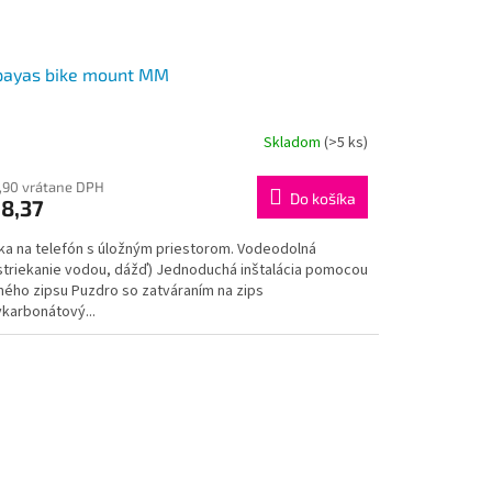
payas bike mount MM
Skladom
(>5 ks)
,90 vrátane DPH
Do košíka
8,37
ka na telefón s úložným priestorom. Vodeodolná
striekanie vodou, dážď) Jednoduchá inštalácia pomocou
hého zipsu Puzdro so zatváraním na zips
ykarbonátový...