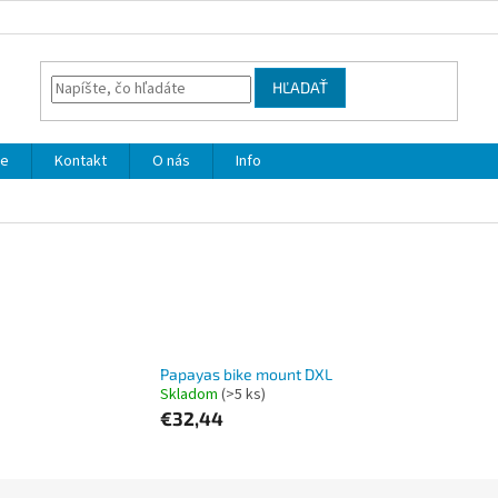
HĽADAŤ
že
Kontakt
O nás
Info
Papayas bike mount DXL
Skladom
(>5 ks)
€32,44