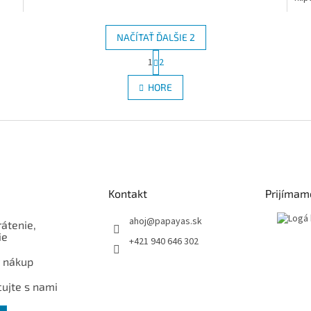
NAČÍTAŤ ĎALŠIE 2
S
1
2
O
t
r
v
HORE
á
l
n
á
k
d
o
a
v
c
a
i
n
e
i
e
p
Kontakt
Prijímam
r
v
ahoj
@
papayas.sk
rátenie,
k
ie
y
+421 940 646 302
v
 nákup
ý
p
ujte s nami
i
s