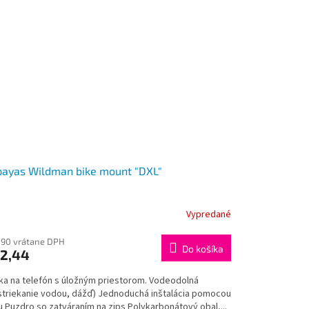
ayas Wildman bike mount "DXL"
Vypredané
,90 vrátane DPH
Do košíka
2,44
ka na telefón s úložným priestorom. Vodeodolná
striekanie vodou, dážď) Jednoduchá inštalácia pomocou
u Puzdro so zatváraním na zips Polykarbonátový obal,...