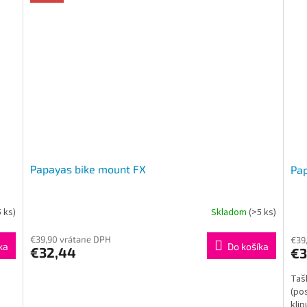
Papayas bike mount FX
Pap
5 ks)
Skladom
(>5 ks)
€39,90 vrátane DPH
€39
ka
Do košíka
€32,44
€3
Taš
(po
klip