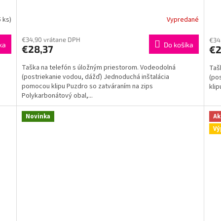
5 ks)
Vypredané
Priemerné
hodnotenie
produktu
€34,90 vrátane DPH
€34
ka
Do košíka
€28,37
€2
je
5,0
Taška na telefón s úložným priestorom. Vodeodolná
Taš
z
(postriekanie vodou, dážď) Jednoduchá inštalácia
(po
5
pomocou klipu Puzdro so zatváraním na zips
klip
hviezdičiek.
Polykarbonátový obal,...
Novinka
Ak
Vý