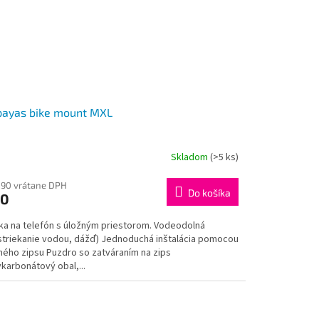
payas bike mount MXL
Skladom
(>5 ks)
emerné
notenie
duktu
,90 vrátane DPH
Do košíka
30
ka na telefón s úložným priestorom. Vodeodolná
striekanie vodou, dážď) Jednoduchá inštalácia pomocou
hého zipsu Puzdro so zatváraním na zips
zdičiek.
karbonátový obal,...