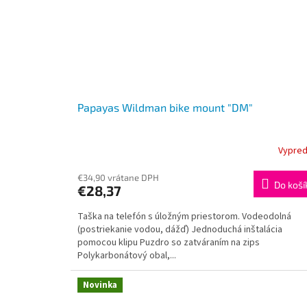
Papayas Wildman bike mount "DM"
Vypre
€34,90 vrátane DPH
Do koší
€28,37
Taška na telefón s úložným priestorom. Vodeodolná
(postriekanie vodou, dážď) Jednoduchá inštalácia
pomocou klipu Puzdro so zatváraním na zips
Polykarbonátový obal,...
Novinka