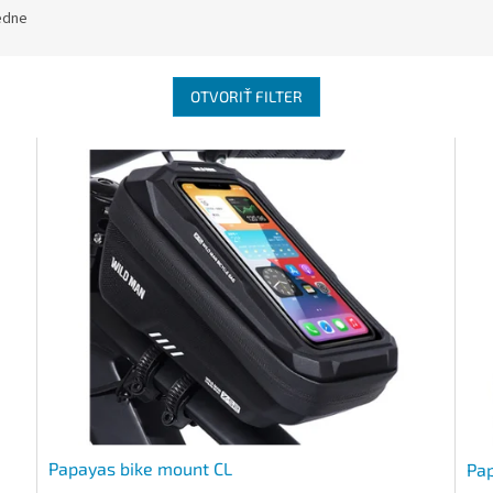
edne
OTVORIŤ FILTER
Papayas bike mount CL
Pa