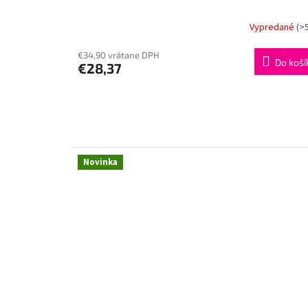
Vypredané
(>
€34,90 vrátane DPH
Do koší
€28,37
Novinka