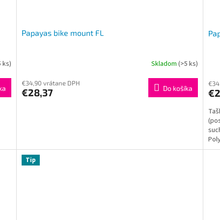
Papayas bike mount FL
Pa
5 ks)
Skladom
(>5 ks)
€34,90 vrátane DPH
€34
ka
Do košíka
€28,37
€2
Taš
(po
suc
Pol
Tip