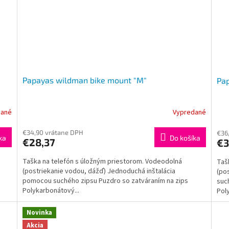
Papayas wildman bike mount "M"
Pa
dané
Vypredané
Pri
hod
pro
€34,90 vrátane DPH
€36
ka
Do košíka
€28,37
€
je
3,5
Taška na telefón s úložným priestorom. Vodeodolná
Taš
z
(postriekanie vodou, dážď) Jednoduchá inštalácia
(po
5
pomocou suchého zipsu Puzdro so zatváraním na zips
suc
hvie
Polykarbonátový...
Poly
Novinka
Akcia