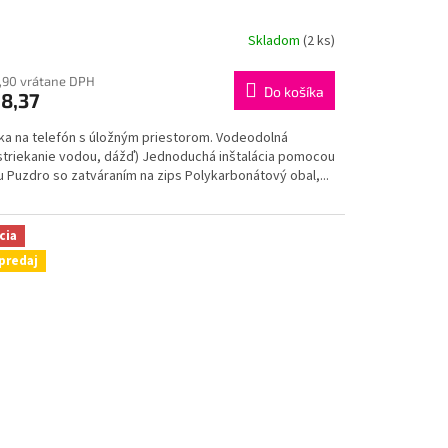
Skladom
(2 ks)
,90 vrátane DPH
Do košíka
8,37
ka na telefón s úložným priestorom. Vodeodolná
striekanie vodou, dážď) Jednoduchá inštalácia pomocou
u Puzdro so zatváraním na zips Polykarbonátový obal,...
cia
predaj