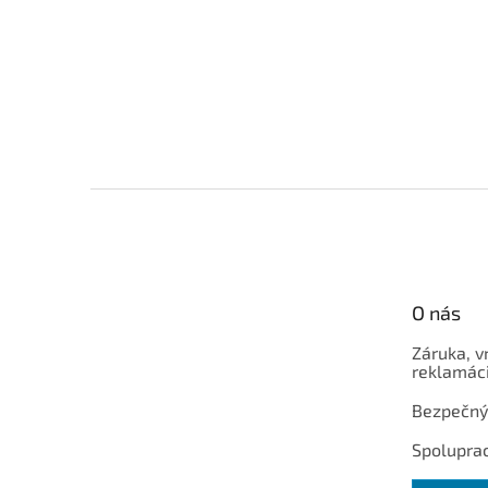
Z
á
p
ä
t
O nás
i
e
Záruka, v
reklamác
Bezpečný
Spoluprac